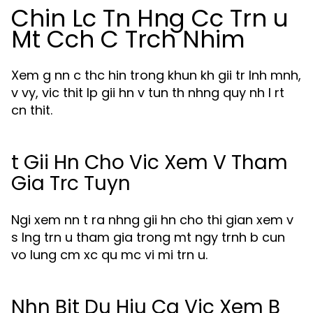
Chin Lc Tn Hng Cc Trn u
Mt Cch C Trch Nhim
Xem g nn c thc hin trong khun kh gii tr lnh mnh,
v vy, vic thit lp gii hn v tun th nhng quy nh l rt
cn thit.
t Gii Hn Cho Vic Xem V Tham
Gia Trc Tuyn
Ngi xem nn t ra nhng gii hn cho thi gian xem v
s lng trn u tham gia trong mt ngy trnh b cun
vo lung cm xc qu mc vi mi trn u.
Nhn Bit Du Hiu Ca Vic Xem B