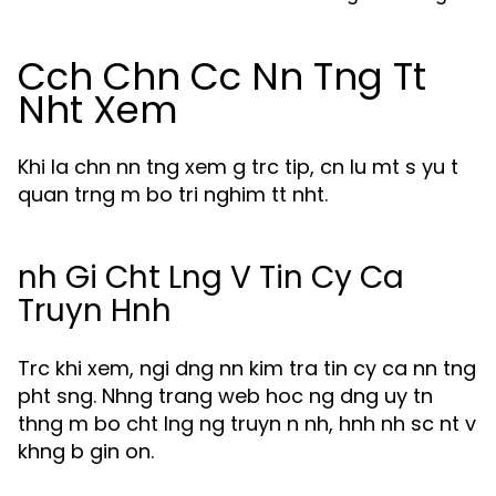
Cch Chn Cc Nn Tng Tt
Nht Xem
Khi la chn nn tng xem g trc tip, cn lu mt s yu t
quan trng m bo tri nghim tt nht.
nh Gi Cht Lng V Tin Cy Ca
Truyn Hnh
Trc khi xem, ngi dng nn kim tra tin cy ca nn tng
pht sng. Nhng trang web hoc ng dng uy tn
thng m bo cht lng ng truyn n nh, hnh nh sc nt v
khng b gin on.