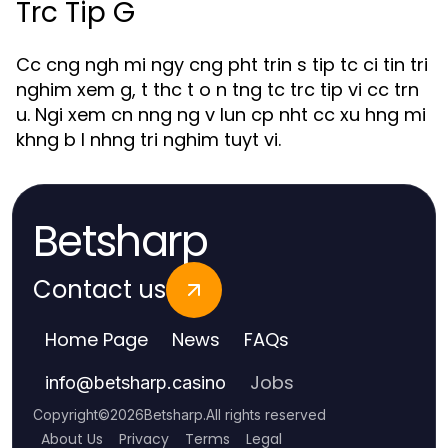
Trc Tip G
Cc cng ngh mi ngy cng pht trin s tip tc ci tin tri
nghim xem g, t thc t o n tng tc trc tip vi cc trn
u. Ngi xem cn nng ng v lun cp nht cc xu hng mi
khng b l nhng tri nghim tuyt vi.
Betsharp
Contact us
Home Page
News
FAQs
Jobs
info
@
betsharp.casino
Copyright
©
2026
Betsharp
.
All rights reserved
About Us
Privacy
Terms
Legal