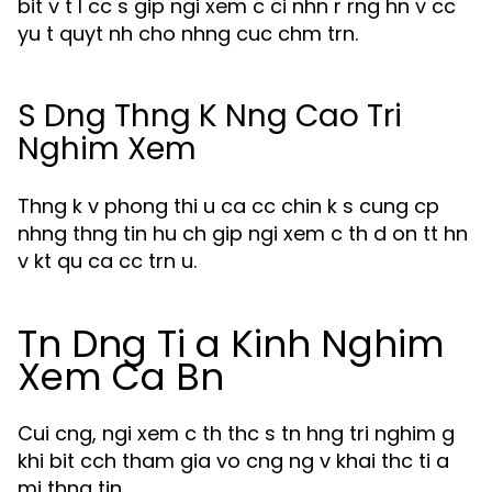
bit v t l cc s gip ngi xem c ci nhn r rng hn v cc
yu t quyt nh cho nhng cuc chm trn.
S Dng Thng K Nng Cao Tri
Nghim Xem
Thng k v phong thi u ca cc chin k s cung cp
nhng thng tin hu ch gip ngi xem c th d on tt hn
v kt qu ca cc trn u.
Tn Dng Ti a Kinh Nghim
Xem Ca Bn
Cui cng, ngi xem c th thc s tn hng tri nghim g
khi bit cch tham gia vo cng ng v khai thc ti a
mi thng tin.