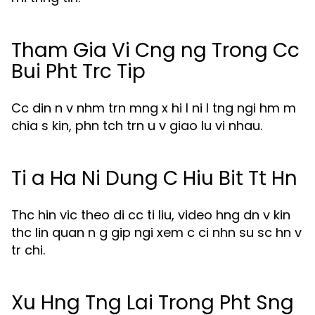
Tham Gia Vi Cng ng Trong Cc
Bui Pht Trc Tip
Cc din n v nhm trn mng x hi l ni l tng ngi hm m
chia s kin, phn tch trn u v giao lu vi nhau.
Ti a Ha Ni Dung C Hiu Bit Tt Hn
Thc hin vic theo di cc ti liu, video hng dn v kin
thc lin quan n g gip ngi xem c ci nhn su sc hn v
tr chi.
Xu Hng Tng Lai Trong Pht Sng