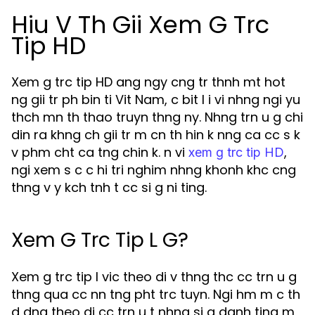
Hiu V Th Gii Xem G Trc
Tip HD
Xem g trc tip HD ang ngy cng tr thnh mt hot
ng gii tr ph bin ti Vit Nam, c bit l i vi nhng ngi yu
thch mn th thao truyn thng ny. Nhng trn u g chi
din ra khng ch gii tr m cn th hin k nng ca cc s k
v phm cht ca tng chin k. n vi
,
xem g trc tip HD
ngi xem s c c hi tri nghim nhng khonh khc cng
thng v y kch tnh t cc si g ni ting.
Xem G Trc Tip L G?
Xem g trc tip l vic theo di v thng thc cc trn u g
thng qua cc nn tng pht trc tuyn. Ngi hm m c th
d dng theo di cc trn u t nhng si g danh ting m