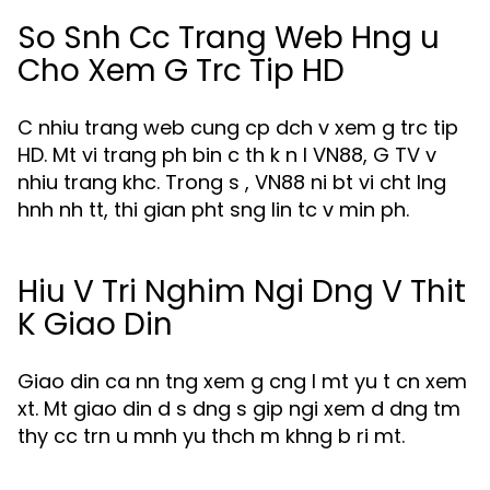
So Snh Cc Trang Web Hng u
Cho Xem G Trc Tip HD
C nhiu trang web cung cp dch v xem g trc tip
HD. Mt vi trang ph bin c th k n l VN88, G TV v
nhiu trang khc. Trong s , VN88 ni bt vi cht lng
hnh nh tt, thi gian pht sng lin tc v min ph.
Hiu V Tri Nghim Ngi Dng V Thit
K Giao Din
Giao din ca nn tng xem g cng l mt yu t cn xem
xt. Mt giao din d s dng s gip ngi xem d dng tm
thy cc trn u mnh yu thch m khng b ri mt.