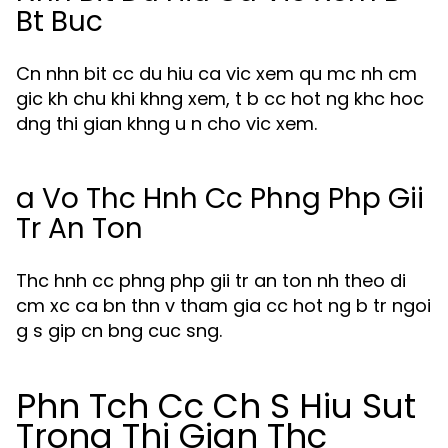
Bt Buc
Cn nhn bit cc du hiu ca vic xem qu mc nh cm
gic kh chu khi khng xem, t b cc hot ng khc hoc
dng thi gian khng u n cho vic xem.
a Vo Thc Hnh Cc Phng Php Gii
Tr An Ton
Thc hnh cc phng php gii tr an ton nh theo di
cm xc ca bn thn v tham gia cc hot ng b tr ngoi
g s gip cn bng cuc sng.
Phn Tch Cc Ch S Hiu Sut
Trong Thi Gian Thc