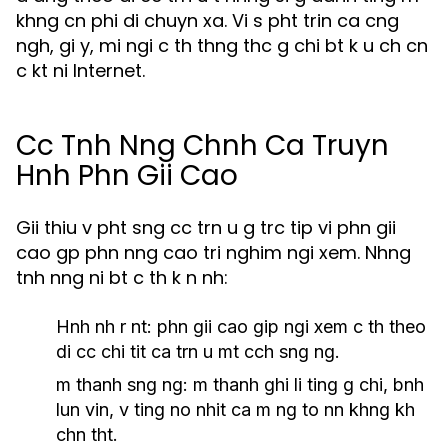
khng cn phi di chuyn xa. Vi s pht trin ca cng
ngh, gi y, mi ngi c th thng thc g chi bt k u ch cn
c kt ni Internet.
Cc Tnh Nng Chnh Ca Truyn
Hnh Phn Gii Cao
Gii thiu v pht sng cc trn u g trc tip vi phn gii
cao gp phn nng cao tri nghim ngi xem. Nhng
tnh nng ni bt c th k n nh:
Hnh nh r nt
: phn gii cao gip ngi xem c th theo
di cc chi tit ca trn u mt cch sng ng.
m thanh sng ng
: m thanh ghi li ting g chi, bnh
lun vin, v ting no nhit ca m ng to nn khng kh
chn tht.