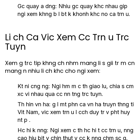
Gc quay a dng
: Nhiu gc quay khc nhau gip
ngi xem khng b l bt k khonh khc no ca trn u.
Li ch Ca Vic Xem Cc Trn u Trc
Tuyn
Xem g trc tip khng ch nhm mang li s gii tr m cn
mang n nhiu li ch khc cho ngi xem:
Kt ni cng ng
: Ngi hm m c th giao lu, chia s cm
xc vi nhau qua cc nn tng trc tuyn.
Th hin vn ha
: g l mt phn ca vn ha truyn thng ti
Vit Nam, vic xem trn u l cch duy tr v pht huy
nt p .
Hc hi k nng
: Ngi xem c th hc hi t cc trn u, nng
cao hiu bit v chin thut v cc k nng chm sc g.