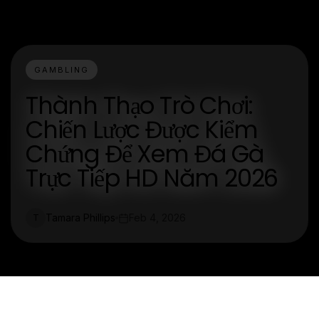
GAMBLING
Thành Thạo Trò Chơi:
Chiến Lược Được Kiểm
Chứng Để Xem Đá Gà
Trực Tiếp HD Năm 2026
Tamara Phillips
Feb 4, 2026
T